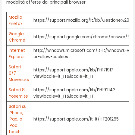
modalità offerte dai principali browser:
Mozilla
https://support.mozilla.org/it/kb/Gestione%20d
Firefox
Google
https://support.google.com/chrome/answer/956
Chrome
Internet
http://windows.microsoft.com/it-it/windows-vist
Explorer
or-allow-cookies
Safari
https://support.apple.com/kb/PH17191?
6/7
viewlocale=it_IT&locale=it_IT
Mavericks
Safari 8
https://support.apple.com/kb/PH19214?
Yosemite
viewlocale=it_IT&locale=it_IT
Safari su
iPhone,
iPad, o
https://support.apple.com/it-it/HT201265
iPod
touch